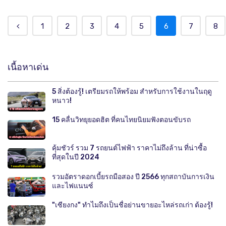
1
2
3
4
5
6
7
8
เนื้อหาเด่น
5 สิ่งต้องรู้! เตรียมรถให้พร้อม สำหรับการใช้งานในฤดู
หนาว!
15 คลื่นวิทยุยอดฮิต ที่คนไทยนิยมฟังตอนขับรถ
คุ้มชัวร์ รวม 7 รถยนต์ไฟฟ้า ราคาไม่ถึงล้าน ที่น่าซื้อ
ที่สุดในปี 2024
รวมอัตราดอกเบี้ยรถมือสอง ปี 2566 ทุกสถาบันการเงิน
และไฟแนนซ์
"เซียงกง" ทำไมถึงเป็นชื่อย่านขายอะไหล่รถเก่า ต้องรู้!