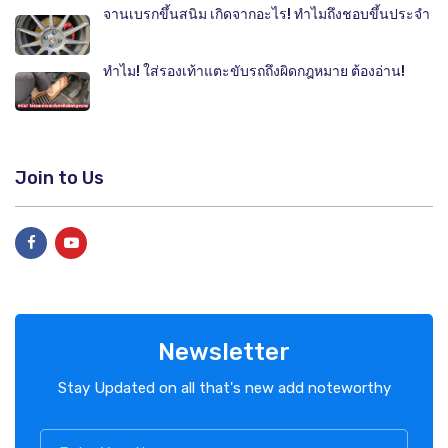
จานเบรกขึ้นสนิม เกิดจากอะไร! ทำไมถึงชอบขึ้นประจำ
ทำไม! ใส่รองเท้าแตะขับรถถึงผิดกฎหมาย ต้องอ่าน!
Join to Us
Newsletter
Stay Updated on all that's new add noteworthy