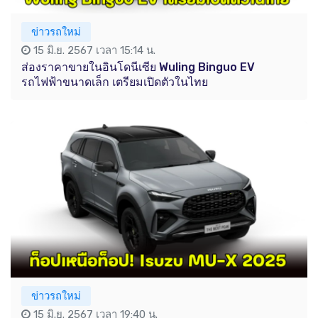
ข่าวรถใหม่
15 มิ.ย. 2567 เวลา 15:14 น.
ส่องราคาขายในอินโดนีเซีย Wuling Binguo EV
รถไฟฟ้าขนาดเล็ก เตรียมเปิดตัวในไทย
ข่าวรถใหม่
15 มิ.ย. 2567 เวลา 19:40 น.