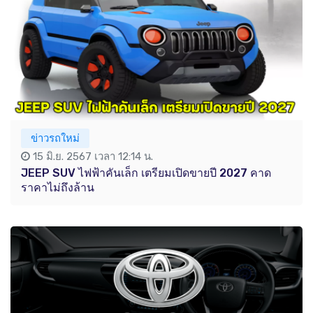
ข่าวรถใหม่
15 มิ.ย. 2567 เวลา 12:14 น.
JEEP SUV ไฟฟ้าคันเล็ก เตรียมเปิดขายปี 2027 คาด
ราคาไม่ถึงล้าน