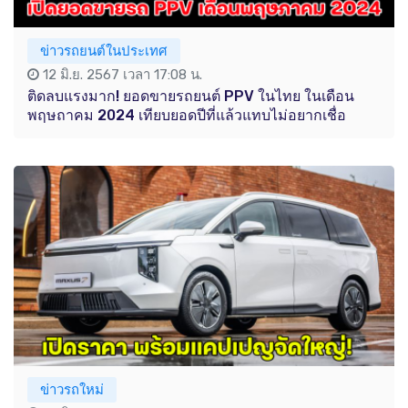
ข่าวรถยนต์ในประเทศ
12 มิ.ย. 2567 เวลา 17:08 น.
ติดลบแรงมาก! ยอดขายรถยนต์ PPV ในไทย ในเดือน
พฤษถาคม 2024 เทียบยอดปีที่แล้วแทบไม่อยากเชื่อ
ข่าวรถใหม่