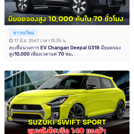
ข่าวรถใหม่
17 มิ.ย. 2567 เวลา 13:35 น.
สะเทือนวงการ EV Changan Deepal G318 มียอดจอง
สูง10,000 เพียงเวลาแค่ 70 ชม.