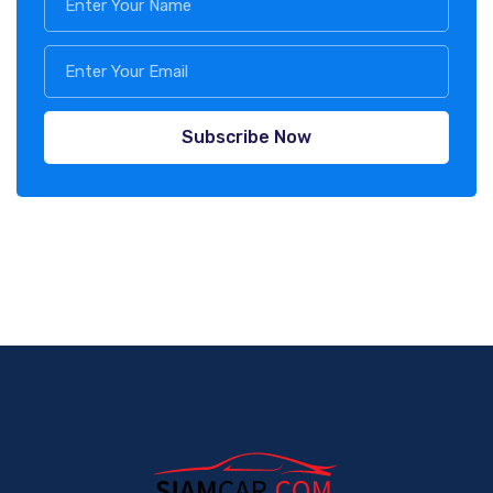
Subscribe Now