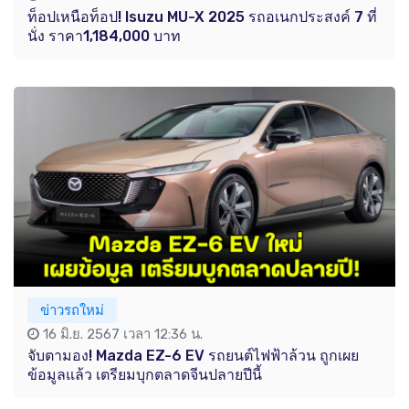
ท็อปเหนือท็อป! Isuzu MU-X 2025 รถอเนกประสงค์ 7 ที่
นั่ง ราคา1,184,000 บาท
ข่าวรถใหม่
16 มิ.ย. 2567 เวลา 12:36 น.
จับตามอง! Mazda EZ-6 EV รถยนต์ไฟฟ้าล้วน ถูกเผย
ข้อมูลแล้ว เตรียมบุกตลาดจีนปลายปีนี้