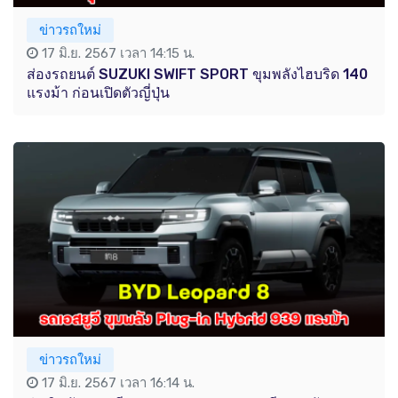
ข่าวรถใหม่
17 มิ.ย. 2567 เวลา 14:15 น.
ส่องรถยนต์ SUZUKI SWIFT SPORT ขุมพลังไฮบริด 140
แรงม้า ก่อนเปิดตัวญี่ปุ่น
ข่าวรถใหม่
17 มิ.ย. 2567 เวลา 16:14 น.