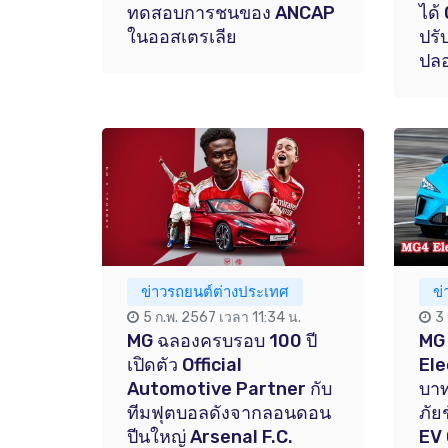
ทดสอบการชนของ ANCAP
ได้
ในออสเตรเลีย
ปรั
ปลอ
ข่าวรถยนต์ต่างประเทศ
ข
5 ก.พ. 2567 เวลา 11:34 น.
3
MG ฉลองครบรอบ 100 ปี
MG
เปิดตัว Official
Ele
Automotive Partner กับ
บาท
ทีมฟุตบอลดังจากลอนดอน
ภัย
ปีนใหญ่ Arsenal F.C.
EV 