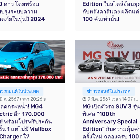
 0 ดาว โดยพร้อม
Edition ในสไตล์ย้อนยุ
บปรุงระบบความ
กับหลังคาสีแดง ผลิตแค่
ดภัยในรุ่นปี 2024
100 คันเท่านั้น!
่าวรถยนต์ในประเทศ
ข่าวรถยนต์ในประเทศ
 มี.ค. 2567 เวลา 20:26 น.
9 มี.ค. 2567 เวลา 14:07 น.
 ลดกระหน่ำ! MG4
MG เปิดตัวรถ SUV 3 รุ่น
ctric อีก 170,000
พิเศษ “100th
! พร้อมโปรฟรีประกัน
Anniversary Special
ชั้น 1 แต่ไม่มี Wallbox
Edition” กับความคุ้มค่
Charger ให้
ครั้งใหม่ ฉลองครบ 100 