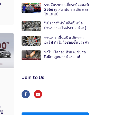
ค
รวมอัตราดอกเบี้ยรถมือสอง ปี
2566 ทุกสถาบันการเงิน และ
ไฟแนนซ์
"เซียงกง" ทำไมถึงเป็นชื่อ
ย่านขายอะไหล่รถเก่า ต้องรู้!
จานเบรกขึ้นสนิม เกิดจาก
อะไร! ทำไมถึงชอบขึ้นประจำ
ทำไม! ใส่รองเท้าแตะขับรถ
ถึงผิดกฎหมาย ต้องอ่าน!
Join to Us
า
ปี