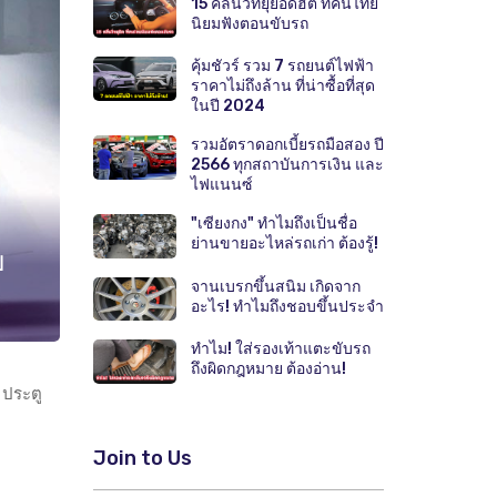
15 คลื่นวิทยุยอดฮิต ที่คนไทย
นิยมฟังตอนขับรถ
คุ้มชัวร์ รวม 7 รถยนต์ไฟฟ้า
ราคาไม่ถึงล้าน ที่น่าซื้อที่สุด
ในปี 2024
รวมอัตราดอกเบี้ยรถมือสอง ปี
2566 ทุกสถาบันการเงิน และ
ไฟแนนซ์
"เซียงกง" ทำไมถึงเป็นชื่อ
ย่านขายอะไหล่รถเก่า ต้องรู้!
บ
จานเบรกขึ้นสนิม เกิดจาก
อะไร! ทำไมถึงชอบขึ้นประจำ
ทำไม! ใส่รองเท้าแตะขับรถ
ถึงผิดกฎหมาย ต้องอ่าน!
 ประตู
Join to Us