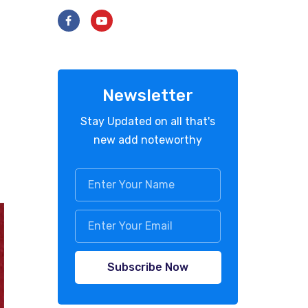
Newsletter
Stay Updated on all that's
new add noteworthy
Subscribe Now