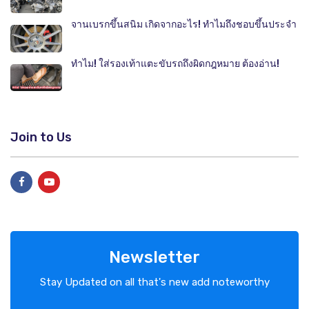
จานเบรกขึ้นสนิม เกิดจากอะไร! ทำไมถึงชอบขึ้นประจำ
ทำไม! ใส่รองเท้าแตะขับรถถึงผิดกฎหมาย ต้องอ่าน!
Join to Us
Newsletter
Stay Updated on all that's new add noteworthy