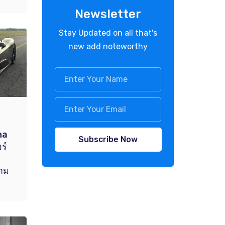
Newsletter
Stay Updated on all that's
new add noteworthy
na
Subscribe Now
ร์
าม