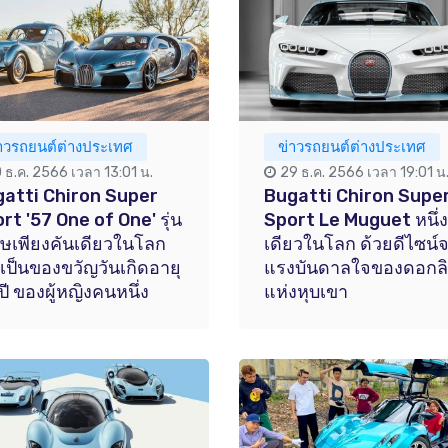
่าวรถยนต์ต่างประเทศ
ข่าวรถยนต์ต่างประเทศ
0 ธ.ค. 2566 เวลา 13:01 น.
29 ธ.ค. 2566 เวลา 19:01 น
atti Chiron Super
Bugatti Chiron Supe
rt '57 One of One' รุ่น
Sport Le Muguet หนึ่ง
ศษเพียงคันเดียวในโลก
เดียวในโลก ด้วยดีไซน์
่อเป็นของขวัญวันเกิดอายุ
แรงบันดาลใจของดอกลิล
ปี ของผู้หญิงคนหนึ่ง
แห่งหุบเขา