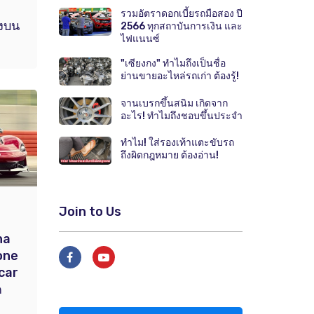
รวมอัตราดอกเบี้ยรถมือสอง ปี
ิงบน
2566 ทุกสถาบันการเงิน และ
ไฟแนนซ์
"เซียงกง" ทำไมถึงเป็นชื่อ
ย่านขายอะไหล่รถเก่า ต้องรู้!
จานเบรกขึ้นสนิม เกิดจาก
อะไร! ทำไมถึงชอบขึ้นประจำ
ทำไม! ใส่รองเท้าแตะขับรถ
ถึงผิดกฎหมาย ต้องอ่าน!
Join to Us
na
ione
car
ค