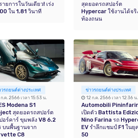
รายการในวันเดียว! เร่ง
สุดยอดรถสปอร์ต
00 ใน 1.81 วินาที
Hypercar ใช้งานได้จร
ท้องถนน
่าวรถยนต์ต่างประเทศ
ข่าวรถยนต์ต่างประเทศ
1 ก.ค. 2566 เวลา 15:53 น.
12 ก.ค. 2566 เวลา 12:36 น.
ES Modena S1
Automobili Pininfari
ject สุดยอดรถสปอร์ต
เปิดตัว Battista Ediz
ปอร์คาร์ ขุมพลัง V8 6.2
Nino Farina รถ Hyper
ร บนพื้นฐานจาก
EV รำลึกแชมป์ F1 ในยุ
rvette C8
50