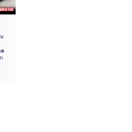
าม
ca
าก