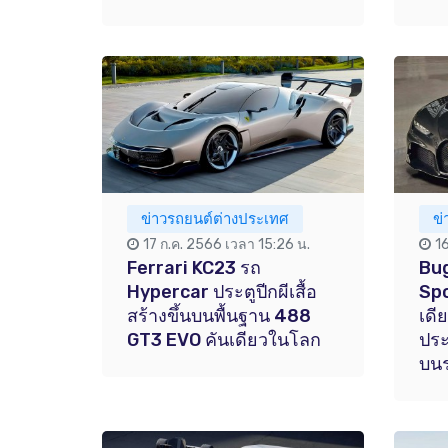
ข่าวรถยนต์ต่างประเทศ
ข
17 ก.ค. 2566 เวลา 15:26 น.
1
Ferrari KC23 รถ
Bug
Hypercar ประตูปีกผีเสื้อ
Spo
สร้างขึ้นบนพื้นฐาน 488
เดี
GT3 EVO คันเดียวในโลก
ประ
บน