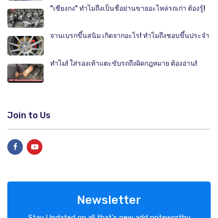
"เซียงกง" ทำไมถึงเป็นชื่อย่านขายอะไหล่รถเก่า ต้องรู้!
จานเบรกขึ้นสนิม เกิดจากอะไร! ทำไมถึงชอบขึ้นประจำ
ทำไม! ใส่รองเท้าแตะขับรถถึงผิดกฎหมาย ต้องอ่าน!
Join to Us
Newsletter
Stay Updated on all that's new add noteworthy