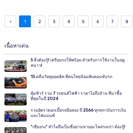
1
2
3
4
5
6
7
8
เนื้อหาเด่น
5 สิ่งต้องรู้! เตรียมรถให้พร้อม สำหรับการใช้งานในฤดู
หนาว!
15 คลื่นวิทยุยอดฮิต ที่คนไทยนิยมฟังตอนขับรถ
คุ้มชัวร์ รวม 7 รถยนต์ไฟฟ้า ราคาไม่ถึงล้าน ที่น่าซื้อ
ที่สุดในปี 2024
รวมอัตราดอกเบี้ยรถมือสอง ปี 2566 ทุกสถาบันการเงิน
และไฟแนนซ์
"เซียงกง" ทำไมถึงเป็นชื่อย่านขายอะไหล่รถเก่า ต้องรู้!