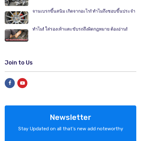
จานเบรกขึ้นสนิม เกิดจากอะไร! ทำไมถึงชอบขึ้นประจำ
ทำไม! ใส่รองเท้าแตะขับรถถึงผิดกฎหมาย ต้องอ่าน!
Join to Us
Newsletter
Stay Updated on all that's new add noteworthy