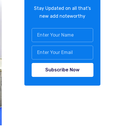
Stay Updated on all that's
new add noteworthy
Subscribe Now