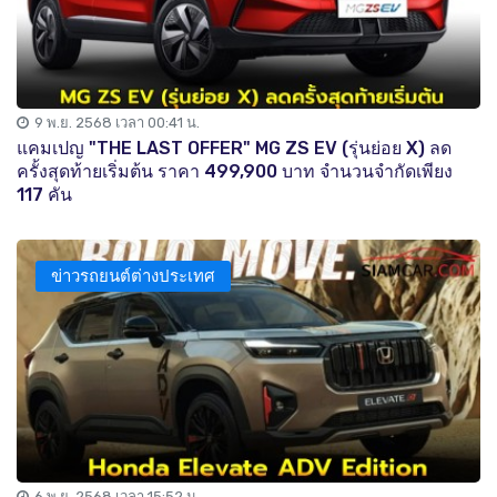
9 พ.ย. 2568 เวลา 00:41 น.
แคมเปญ "THE LAST OFFER" MG ZS EV (รุ่นย่อย X) ลด
ครั้งสุดท้ายเริ่มต้น ราคา 499,900 บาท จำนวนจำกัดเพียง
117 คัน
ข่าวรถยนต์ต่างประเทศ
6 พ.ย. 2568 เวลา 15:52 น.