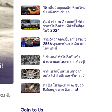
15 คลื่นวิทยุยอดฮิต ที่คนไทย
นิยมฟังตอนขับรถ
คุ้มชัวร์ รวม 7 รถยนต์ไฟฟ้า
ราคาไม่ถึงล้าน ที่น่าซื้อที่สุด
ในปี 2024
รวมอัตราดอกเบี้ยรถมือสอง ปี
2566 ทุกสถาบันการเงิน และ
ไฟแนนซ์
"เซียงกง" ทำไมถึงเป็นชื่อ
ย่านขายอะไหล่รถเก่า ต้องรู้!
้!
จานเบรกขึ้นสนิม เกิดจาก
อะไร! ทำไมถึงชอบขึ้นประจำ
ทำไม! ใส่รองเท้าแตะขับรถ
ถึงผิดกฎหมาย ต้องอ่าน!
3 ซึ่ง
Join to Us