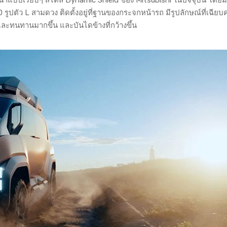
ตัว L สามดวง ติดตั้งอยู่ที่ฐานของกระจกหน้ารถ มีรูปลักษณ์ที่เฉีย
ว่าและทนทานมากขึ้น และบันไดข้างที่กว้างขึ้น