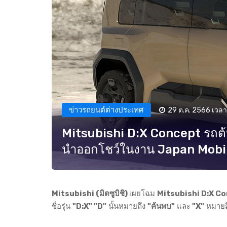
ข่าวรถยนต์ต่างประเทศ
29 ต.ค. 2566 เวลา 
Mitsubishi D:X Concept รถต้
นำออกโชว์ในงาน Japan Mobi
Mitsubishi (มิตซูบิชิ)
เผยโฉม
Mitsubishi D:X Conc
ชื่อรุ่น
"D:X" "D"
นั้นหมายถึง
"ค้นพบ"
และ
"X"
หมายถ