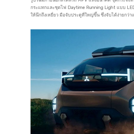
กระแทกและชุดไฟ Daytime Running Light แบบ LED รูป
ให้นึกถึงเหยี่ยว มือจับประตูที่ใหญ่ขึ้น ซึ่งจับได้ง่ายก