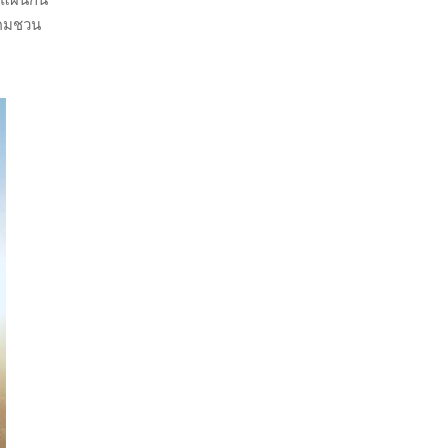
บคมชวน