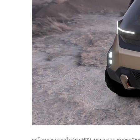
รูปโฉมภายนอกสไตล์รถ MPV แห่งอนาคต ชุดกระจังหน้า