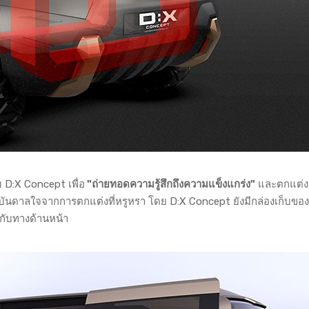
 D:X Concept เพื่อ
"ถ่ายทอดความรู้สึกถึงความแข็งแกร่ง"
และตกแต่ง
งบันดาลใจจากการตกแต่งที่หรูหรา โดย D:X Concept ยังมีกล่องเก็บข
บกับทางด้านหน้า