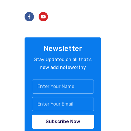
Newsletter
Stay Updated on all that's
new add noteworthy
Subscribe Now