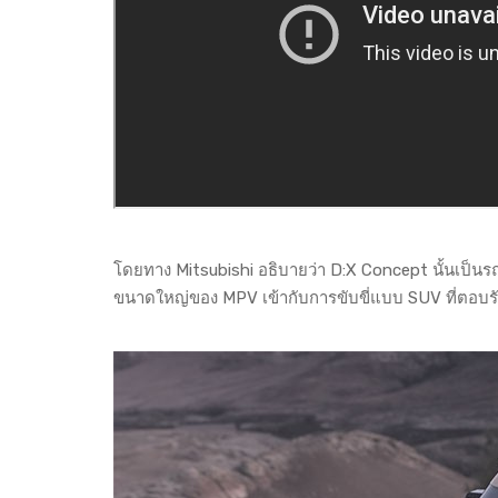
โดยทาง Mitsubishi อธิบายว่า D:X Concept นั้นเป็น
ขนาดใหญ่ของ MPV เข้ากับการขับขี่แบบ SUV ที่ตอบรั