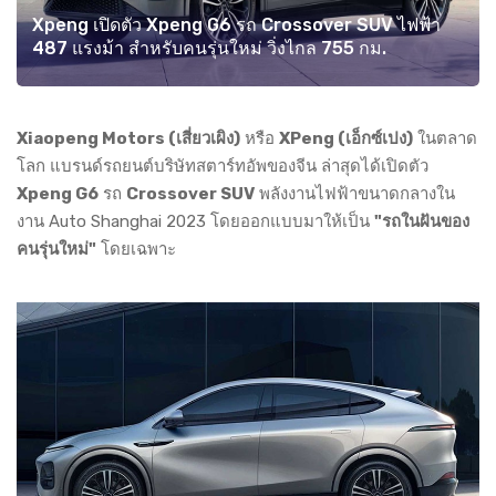
Xpeng เปิดตัว Xpeng G6 รถ Crossover SUV ไฟฟ้า
487 แรงม้า สำหรับคนรุ่นใหม่ วิ่งไกล 755 กม.
Xiaopeng Motors (เสี่ยวเผิง)
หรือ
XPeng (เอ็กซ์เปง)
ในตลาด
โลก แบรนด์รถยนต์บริษัทสตาร์ทอัพของจีน ล่าสุดได้เปิดตัว
Xpeng G6
รถ
Crossover SUV
พลังงานไฟฟ้าขนาดกลางใน
งาน Auto Shanghai 2023 โดยออกแบบมาให้เป็น
"รถในฝันของ
คนรุ่นใหม่"
โดยเฉพาะ