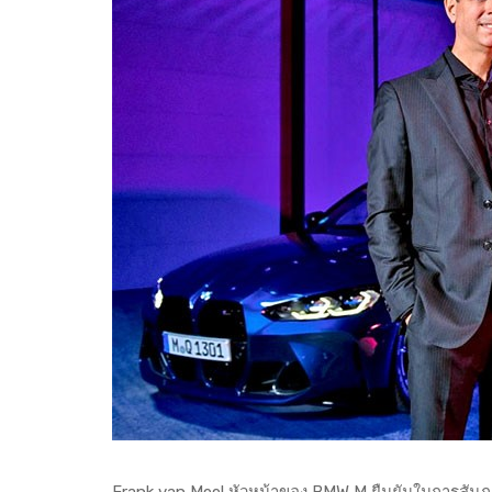
Frank van Meel หัวหน้าของ BMW M ยืนยันในการสัมภาษณ์