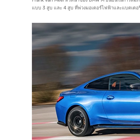
แบบ 3 สูบ และ 4 สูบ ที่พ่วงมอเตอร์ไฟฟ้าและแบตเตอรี