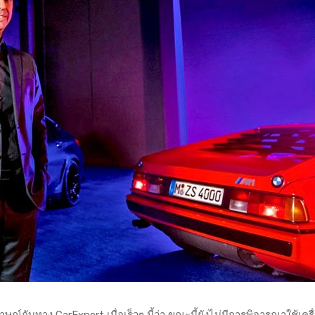
กับทาง CarExpert เมื่อเร็วๆ นี้ว่า ขณะนี้ยังไม่มีการพิจารณาใช้เครื