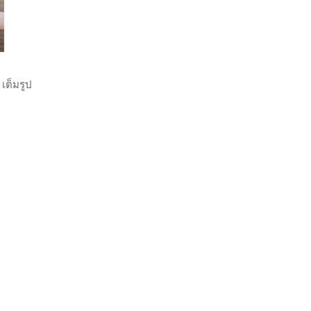
เต็มรูป