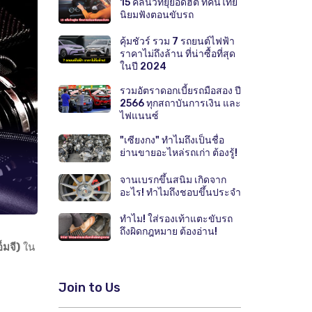
15 คลื่นวิทยุยอดฮิต ที่คนไทย
นิยมฟังตอนขับรถ
คุ้มชัวร์ รวม 7 รถยนต์ไฟฟ้า
ราคาไม่ถึงล้าน ที่น่าซื้อที่สุด
ในปี 2024
รวมอัตราดอกเบี้ยรถมือสอง ปี
2566 ทุกสถาบันการเงิน และ
ไฟแนนซ์
"เซียงกง" ทำไมถึงเป็นชื่อ
ย่านขายอะไหล่รถเก่า ต้องรู้!
จานเบรกขึ้นสนิม เกิดจาก
อะไร! ทำไมถึงชอบขึ้นประจำ
ทำไม! ใส่รองเท้าแตะขับรถ
ถึงผิดกฎหมาย ต้องอ่าน!
มจี)
ใน
Join to Us