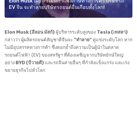
Elon Musk เผย ถ้าไม่มีกำแพงภาษีทางการค้า บริษัทรถ
EV จีน จะทำลายบริษัทรถยนต์อื่นเกือบทั้งโลก!
Elon Musk (อีลอน มัสก์)
ผู้บริหารระดับสูงของ
Tesla (เทสลา)
กล่าวว่า ผู้ผลิตรถยนต์สัญชาติจีนจะ
"ทำลาย"
คู่แข่งระดับโลก หาก
ไม่มีอุปสรรคทางการค้า ซึ่งตอกย้ำถึงความเป็นผู้นำในตลาด
รถยนต์ไฟฟ้า (EV) ของสหรัฐฯ ที่ต้องเผชิญจากบริษัทยักษ์ใหญ่
อย่าง
BYD (บีวายดี)
และรถจีนค่ายอื่นๆ ที่กำลังแข็งแกร่ง และเร่ง
ขยายธุรกิจไปทั่วโลก