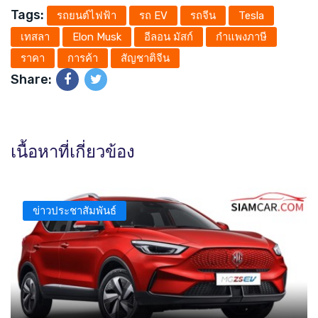
Tags:
รถยนต์ไฟฟ้า
รถ EV
รถจีน
Tesla
เทสลา
Elon Musk
อีลอน มัสก์
กำแพงภาษี
ราคา
การค้า
สัญชาติจีน
Share:
เนื้อหาที่เกี่ยวข้อง
ข่าวประชาสัมพันธ์