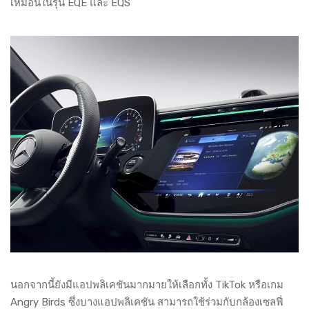
เหมือนในรุ่น EQE และ EQS
นอกจากนี้ยังมีแอปพลิเคชันมากมายให้เลือกทั้ง TikTok หรือเกม
Angry Birds ซึ่งบางแอปพลิเคชัน สามารถใช้ร่วมกับกล้องเซลฟี่