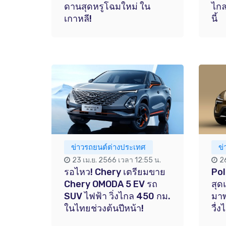
ดานสุดหรูโฉมใหม่ ใน
ไกล
เกาหลี!
นี้
ข่าวรถยนต์ต่างประเทศ
ข
23 เม.ย. 2566 เวลา 12:55 น.
2
รอไหว! Chery เตรียมขาย
Pol
Chery OMODA 5 EV รถ
สุด
SUV ไฟฟ้า วิ่งไกล 450 กม.
มาพ
ในไทยช่วงต้นปีหน้า!
วื่