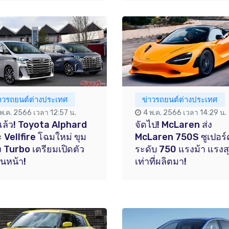
่าวรถยนต์ต่างประเทศ
ข่าวรถยนต์ต่างประเทศ
 พ.ค. 2566 เวลา 12:57 น.
4 พ.ค. 2566 เวลา 14:29 น.
ล้ว! Toyota Alphard
จัดไป! McLaren ส่ง
 Vellfire โฉมใหม่ ขุม
McLaren 750S ซูเปอร์
ง Turbo เตรียมเปิดตัว
ระดับ 750 แรงม้า แรงส
อนหน้า!
เท่าที่ผลิตมา!