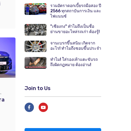
i
รวมอัตราดอกเบี้ยรถมือสอง ปี
2566 ทุกสถาบันการเงิน และ
ไฟแนนซ์
"เซียงกง" ทำไมถึงเป็นชื่อ
ย่านขายอะไหล่รถเก่า ต้องรู้!
จานเบรกขึ้นสนิม เกิดจาก
อะไร! ทำไมถึงชอบขึ้นประจำ
ทำไม! ใส่รองเท้าแตะขับรถ
ถึงผิดกฎหมาย ต้องอ่าน!
Join to Us
.
ra