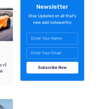
Newsletter
Stay Updated on all that's
new add noteworthy
คาร์
Subscribe Now
ุด