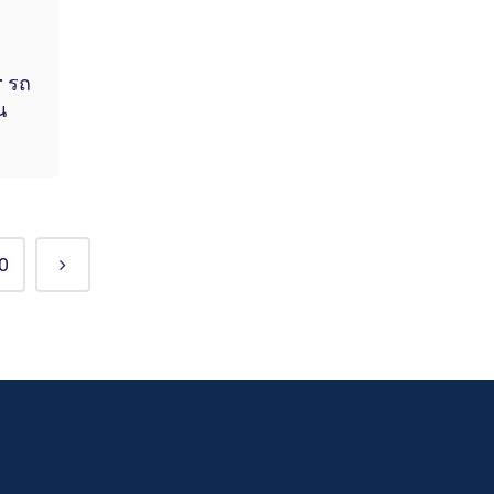
.
r รถ
น
0