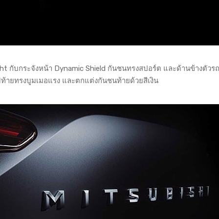
t กับกระจังหน้า Dynamic Shield กันชนทรงสปอร์ต และด้านข้างตัวร
บไฟท้ายทรงบูมเมอแรง และตกแต่งกันชนท้ายด้วยสีเงิน