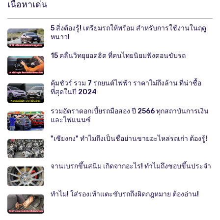
เนื้อหาเด่น
5 สิ่งต้องรู้! เตรียมรถให้พร้อม สำหรับการใช้งานในฤดู
หนาว!
15 คลื่นวิทยุยอดฮิต ที่คนไทยนิยมฟังตอนขับรถ
คุ้มชัวร์ รวม 7 รถยนต์ไฟฟ้า ราคาไม่ถึงล้าน ที่น่าซื้อ
ที่สุดในปี 2024
รวมอัตราดอกเบี้ยรถมือสอง ปี 2566 ทุกสถาบันการเงิน
และไฟแนนซ์
"เซียงกง" ทำไมถึงเป็นชื่อย่านขายอะไหล่รถเก่า ต้องรู้!
จานเบรกขึ้นสนิม เกิดจากอะไร! ทำไมถึงชอบขึ้นประจำ
ทำไม! ใส่รองเท้าแตะขับรถถึงผิดกฎหมาย ต้องอ่าน!