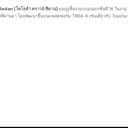
dan (โตโยต้า คราวน์ ซีดาน)
มงกุฎชิ้นงามเจนเนอเรชั่นที่ 16 ในงาน
ปดาห์ที่ผ่านมา โดยพัฒนาขึ้นบนแพลตฟอร์ม TNGA-K เช่นเดียวกับ Toyota