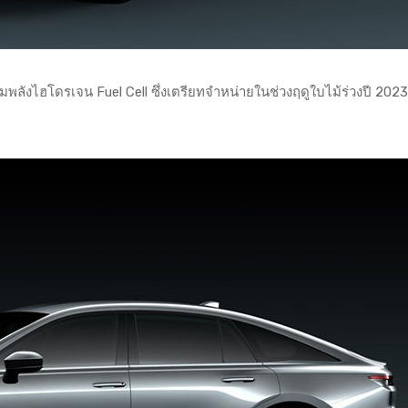
้ขุมพลังไฮโดรเจน Fuel Cell ซึ่งเตรียทจำหน่ายในช่วงฤดูใบไม้ร่วงปี 2023 