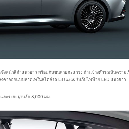
งหน้าสีดำแนวยาว พร้อมกันชนลายตะแกรง ด้านข้างตัวรถเน้นความเร
้ว หลังคาออกแบบลาดเทในสไตล์รถ Liftback รับกับไฟท้าย LED แนวยาว
ม. และระยะฐานล้อ 3,000 มม.