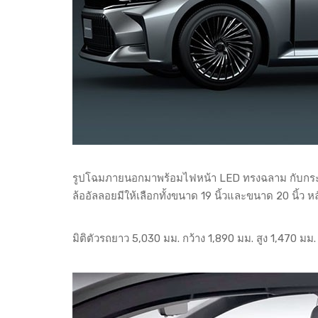
รูปโฉมภายนอกมาพร้อมไฟหน้า LED ทรงฉลาม กับกระจั
ล้ออัลลอยมีให้เลือกทั้งขนาด 19 นิ้วและขนาด 20 นิ
มิติตัวรถยาว 5,030 มม. กว้าง 1,890 มม. สูง 1,470 ม