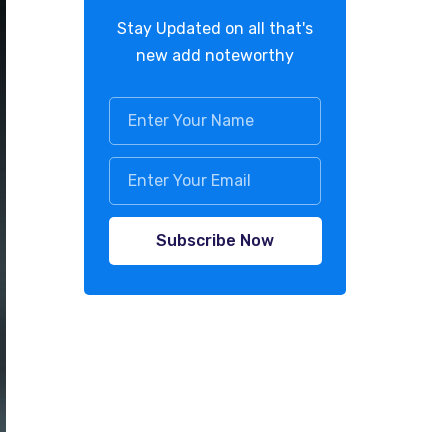
Stay Updated on all that's
new add noteworthy
Subscribe Now