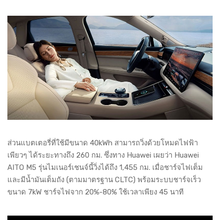
ส่วนแบตเตอรี่ที่ใช้มีขนาด 40kWh สามารถวิ่งด้วยโหมดไฟฟ้า
เพียวๆ ได้ระยะทางถึง 260 กม. ซึ่งทาง Huawei เผยว่า Huawei
AITO M5 รุ่นไมเนอร์เชนจ์นี้วิ่งได้ถึง 1,455 กม. เมื่อชาร์จไฟเต็ม
และมีน้ำมันเต็มถัง (ตามมาตรฐาน CLTC) พร้อมระบบชาร์จเร็ว
ขนาด 7kW ชาร์จไฟจาก 20%-80% ใช้เวลาเพียง 45 นาที