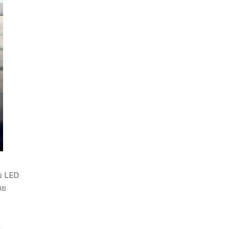
บบ LED
าย