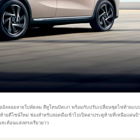
ต่ล้ออัลลอยลายใบพัดลม สีทูโทนปัดเงา พร้อมกับปรับเปลี่ยนชุดไฟท้ายแ
้ายดีไซน์ใหม่ ช่องสำหรับสอดมือเข้าไปเปิดฝาประตูท้ายที่เหนือแผ่นป้
ทิมสะท้อนแสงทรงเรียวยาว