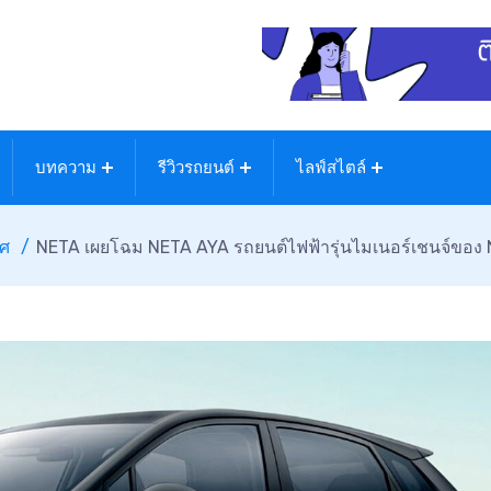
บทความ
รีวิวรถยนต์
ไลฟ์สไตล์
ทศ
NETA เผยโฉม NETA AYA รถยนต์ไฟฟ้ารุ่นไมเนอร์เชนจ์ของ N