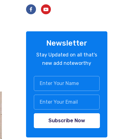
Newsletter
Stay Updated on all that's
new add noteworthy
Subscribe Now