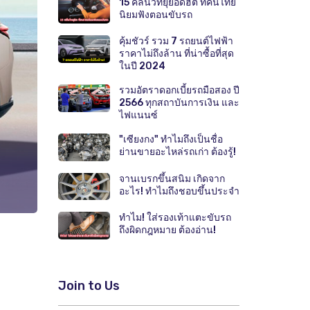
15 คลื่นวิทยุยอดฮิต ที่คนไทย
นิยมฟังตอนขับรถ
คุ้มชัวร์ รวม 7 รถยนต์ไฟฟ้า
ราคาไม่ถึงล้าน ที่น่าซื้อที่สุด
ในปี 2024
รวมอัตราดอกเบี้ยรถมือสอง ปี
2566 ทุกสถาบันการเงิน และ
ไฟแนนซ์
"เซียงกง" ทำไมถึงเป็นชื่อ
ย่านขายอะไหล่รถเก่า ต้องรู้!
จานเบรกขึ้นสนิม เกิดจาก
อะไร! ทำไมถึงชอบขึ้นประจำ
ทำไม! ใส่รองเท้าแตะขับรถ
ถึงผิดกฎหมาย ต้องอ่าน!
Join to Us