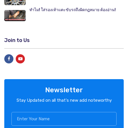
ทำไม! ใส่รองเท้าแตะขับรถถึงผิดกฎหมาย ต้องอ่าน!
Join to Us
Newsletter
Stay Updated on all that's new add noteworthy