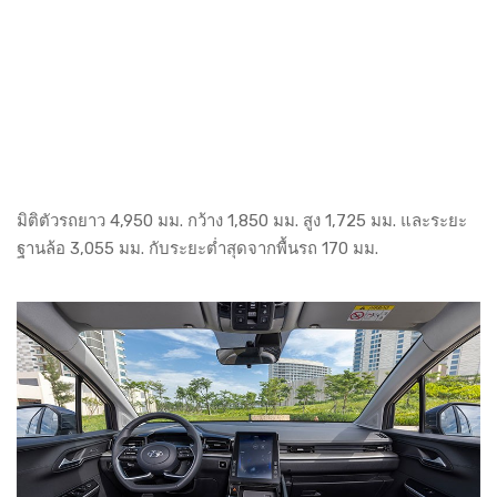
มิติตัวรถยาว 4,950 มม. กว้าง 1,850 มม. สูง 1,725 มม. และระยะ
ฐานล้อ 3,055 มม. กับระยะต่ำสุดจากพื้นรถ 170 มม.