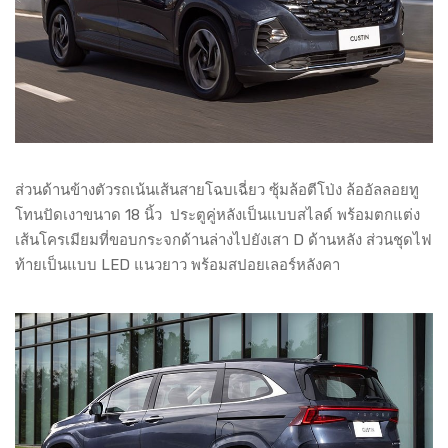
ส่วนด้านข้างตัวรถเน้นเส้นสายโฉบเฉี่ยว ซุ้มล้อตีโป่ง ล้ออัลลอยทู
โทนปัดเงาขนาด 18 นิ้ว ประตูคู่หลังเป็นแบบสไลด์ พร้อมตกแต่ง
เส้นโครเมียมที่ขอบกระจกด้านล่างไปยังเสา D ด้านหลัง ส่วนชุดไฟ
ท้ายเป็นแบบ LED แนวยาว พร้อมสปอยเลอร์หลังคา