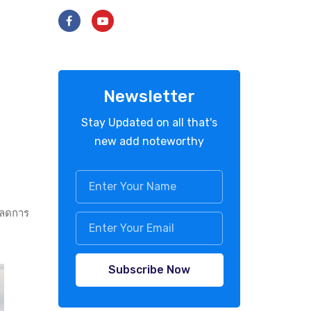
Newsletter
Stay Updated on all that's
new add noteworthy
ยลดการ
Subscribe Now