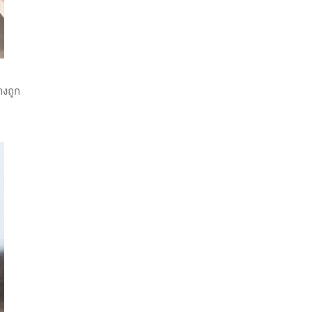
างถูก