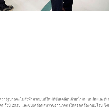
่ารัฐบาลจะไม่สั่งห้ามรถยนต์ใหม่ที่ขับเคลื่อนด้วยน้ำมันเบนซินและดีเ
ปจนถึงปี 2035 และขับเคลื่อนสหราชอาณาจักรให้สอดคล้องกับยุโรป ซึ่