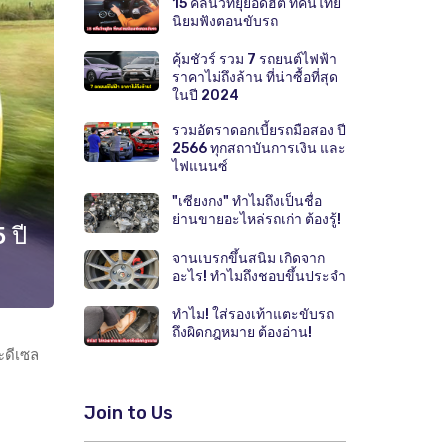
15 คลื่นวิทยุยอดฮิต ที่คนไทย
นิยมฟังตอนขับรถ
คุ้มชัวร์ รวม 7 รถยนต์ไฟฟ้า
ราคาไม่ถึงล้าน ที่น่าซื้อที่สุด
ในปี 2024
รวมอัตราดอกเบี้ยรถมือสอง ปี
2566 ทุกสถาบันการเงิน และ
ไฟแนนซ์
"เซียงกง" ทำไมถึงเป็นชื่อ
ย่านขายอะไหล่รถเก่า ต้องรู้!
 ปี
จานเบรกขึ้นสนิม เกิดจาก
อะไร! ทำไมถึงชอบขึ้นประจำ
ทำไม! ใส่รองเท้าแตะขับรถ
ถึงผิดกฎหมาย ต้องอ่าน!
ะดีเซล
Join to Us