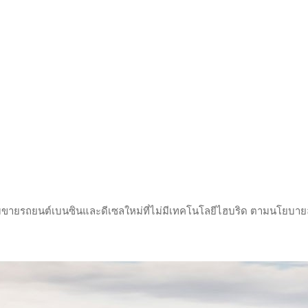
มขายรถยนต์เบนซินและดีเซลใหม่ที่ไม่มีเทคโนโลยีไฮบริด ตามนโยบา