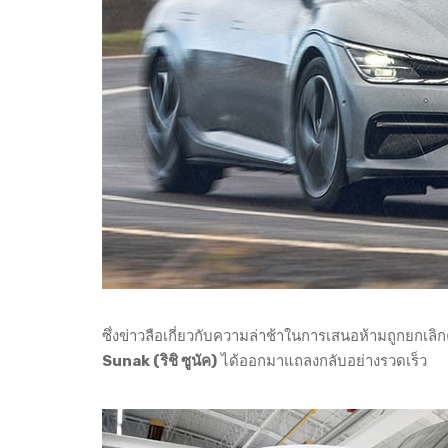
ซึ่งข่าวลือเกี่ยวกับความล่าช้าในการเสนอห้ามถูกยก
Sunak (ริชิ ซูนัค)
ได้ออกมาแถลงกลับอย่างรวดเร็ว