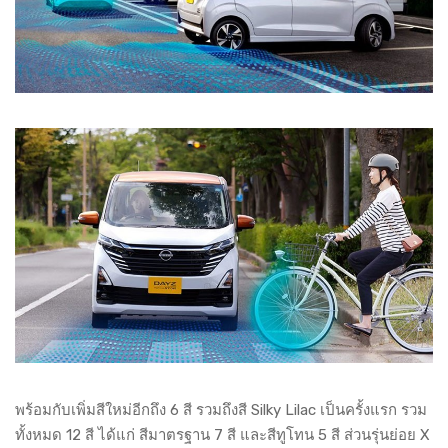
พร้อมกับเพิ่มสีใหม่อีกถึง 6 สี รวมถึงสี Silky Lilac เป็นครั้งแรก รวม
ทั้งหมด 12 สี ได้แก่ สีมาตรฐาน 7 สี และสีทูโทน 5 สี ส่วนรุ่นย่อย X