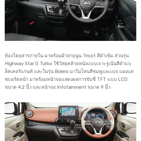
ห้องโดยสารภายใน มาพร้อมผ้าลายนูน Tricot สีดำเข้ม ส่วนรุ่น
Highway Star G Turbo ใช้วัสดุคล้ายหนังแบบเจาะรูเน้นสีดำแบ
ล็คเคอร์แรนท์ และในรุ่น Bolero มาในโทนสีชมพูและเบจ แผงแด
ชบอร์ดหน้า มาพร้อมหน้าจอแสดงผลการขับขี่ TFT แบบ LCD
ขนาด 4.2 นิ้ว และหน้าจอ Infotainment ขนาด 9 นิ้ว