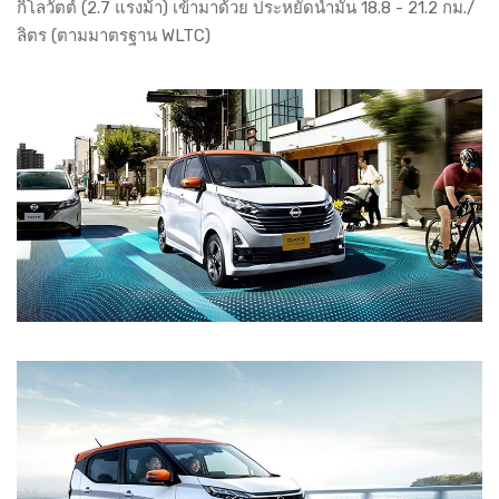
กิโลวัตต์ (2.7 แรงม้า) เข้ามาด้วย ประหยัดน้ำมัน 18.8 - 21.2 กม./
ลิตร (ตามมาตรฐาน WLTC)