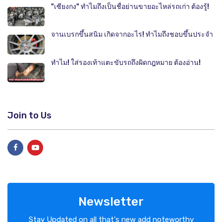
"เซียงกง" ทำไมถึงเป็นชื่อย่านขายอะไหล่รถเก่า ต้องรู้!
จานเบรกขึ้นสนิม เกิดจากอะไร! ทำไมถึงชอบขึ้นประจำ
ทำไม! ใส่รองเท้าแตะขับรถถึงผิดกฎหมาย ต้องอ่าน!
Join to Us
Newsletter
Stay Updated on all that's new add noteworthy