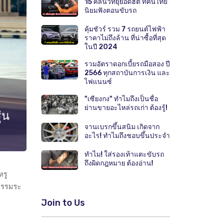
15 คลื่นวิทยุยอดฮิต ที่คนไทย
นิยมฟังตอนขับรถ
คุ้มชัวร์ รวม 7 รถยนต์ไฟฟ้า
ราคาไม่ถึงล้าน ที่น่าซื้อที่สุด
ในปี 2024
รวมอัตราดอกเบี้ยรถมือสอง ปี
2566 ทุกสถาบันการเงิน และ
ไฟแนนซ์
"เซียงกง" ทำไมถึงเป็นชื่อ
ย่านขายอะไหล่รถเก่า ต้องรู้!
่น
จานเบรกขึ้นสนิม เกิดจาก
อะไร! ทำไมถึงชอบขึ้นประจำ
ทำไม! ใส่รองเท้าแตะขับรถ
ถึงผิดกฎหมาย ต้องอ่าน!
หรู
ตกรรมระ
Join to Us