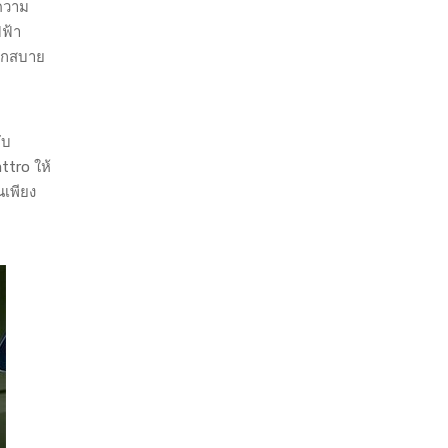
ความ
ฟฟ้า
ดวกสบาย
ับ
attro ให้
นเพียง