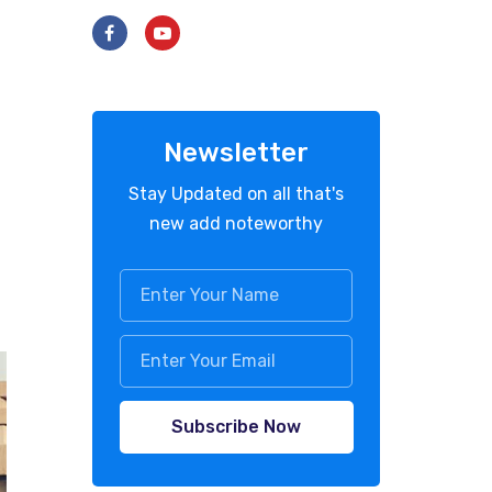
Newsletter
Stay Updated on all that's
new add noteworthy
Subscribe Now