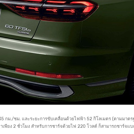
ด 135 กม./ชม. และระยะการขับเคลื่อนด้วยไฟฟ้า 52 กิโลเมตร (ตามมาต
วลาเพียง 2 ชั่วโมง สำหรับการชาร์จด้วยไฟ 220 โวลต์ ก็สามารถชาร์จแบต