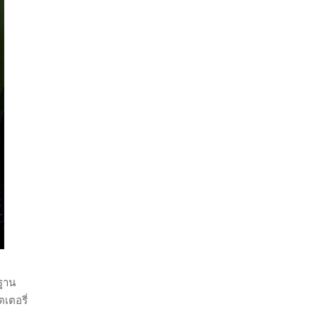
รฐาน
เตอรี่