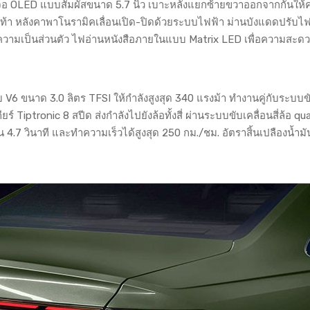
จอ OLED แบบสัมผัสขนาด 5.7 นิ้ว เบาะหลังแยกซ้ายขวาออกจากกันให้
วดเท้า หลังคาพาโนรามิคเลื่อนเปิด-ปิดด้วยระบบไฟฟ้า ม่านบังแดดปรับไ
่มความเป็นส่วนตัว ไฟอ่านหนังสือภายในแบบ Matrix LED เพื่อความสะ
 V6 ขนาด 3.0 ลิตร TFSI ให้กำลังสูงสุด 340 แรงม้า ทำงานคู่กับระบบข
ร์ Tiptronic 8 สปีด ส่งกำลังไปยังล้อทั้งสี่ ผ่านระบบขับเคลื่อนสี่ล้อ qu
 4.7 วินาที และทำความเร็วได้สูงสุด 250 กม./ชม. อัตราสิ้นเปลืองน้ำมั