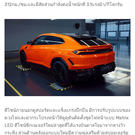
312กม./ชม.และมีสัดส่วนกำลังต่อน้ำหนักที่ 3.1แรงม้า/กิโลกรัม
ดีไซน์ภายนอกดูสปอร์ตและแข็งแกร่งบึกบึน มีการปรับรูปแบบของ
ดวงไฟและฝากระโปรงหน้าให้ดูดุดันติดตั้งชุดไฟหน้าแบบ Matrix
LED ดีไซน์ซิกเนเจอร์ใหม่ล่าสุดที่ได้แรงบันดาลใจมาจากหางวัว
กระทิง ส่วนด้านหลังออกแบบใหม่มีความพุ่งเสริมด้วยสปอยเลอร์ดู