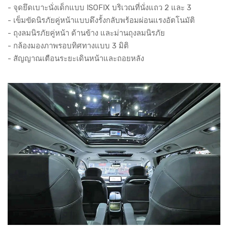
- จุดยึดเบาะนั่งเด็กแบบ ISOFIX บริเวณที่นั่งแถว 2 และ 3
- เข็มขัดนิรภัยคู่หน้าแบบดึงรั้งกลับพร้อมผ่อนแรงอัตโนมัติ
- ถุงลมนิรภัยคู่หน้า ด้านข้าง และม่านถุงลมนิรภัย
- กล้องมองภาพรอบทิศทางแบบ 3 มิติ
- สัญญาณเตือนระยะเดินหน้าและถอยหลัง