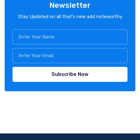
Newsletter
Stay Updated on all that's new add noteworthy
Subscribe Now