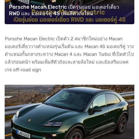
Porsche Macan Electric เปิดรุ่นย่อย มอเตอร์เดี่ยว
RWD และ มอเตอร์คู่ 4S เพิ่มสีตัวถังใหม่
Porsche Macan Electric เปิดตัว 2 สมาชิกใหม่อย่าง Macan
มอเตอร์เดี่ยววางตำแหน่งรุ่นเริ่มต้น และ Macan 4S มอเตอร์คู่ วาง
ตำแหน่งกั้นกลางระหว่าง Macan 4 และ Macan Turbo ที่เปิดตัวไป
แล้วก่อนหน้า พร้อมเพิ่มสีตัวถังและลายล้อใหม่ และยังเสริมแพค
เกจ off-road sign