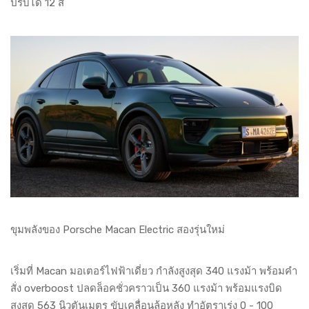
ปรับได้ 12 สี
ขุมพลังของ Porsche Macan Electric สองรุ่นใหม่
เริ่มที่ Macan มอเตอร์ไฟฟ้าเดี่ยว กำลังสูงสุด 340 แรงม้า พร้อมคำ
สั่ง overboost ปลดล็อคชั่วคราวเป็น 360 แรงม้า พร้อมแรงบิด
สูงสุด 563 นิวตันเมตร ขับเคลื่อนล้อหลัง ทำอัตราเร่ง 0 - 100