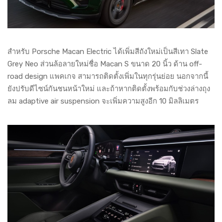
สำหรับ Porsche Macan Electric ได้เพิ่มสีถังใหม่เป็นสีเทา Slate
Grey Neo ส่วนล้อลายใหม่ชื่อ Macan S ขนาด 20 นิ้ว ด้าน off-
road design แพคเกจ สามารถติดตั้งเพิ่มในทุกรุ่นย่อย นอกจากนี้
ยังปรับดีไซน์กันชนหน้าใหม่ และถ้าหากติดตั้งพร้อมกับช่วงล่างถุง
ลม adaptive air suspension จะเพิ่มความสูงอีก 10 มิลลิเมตร