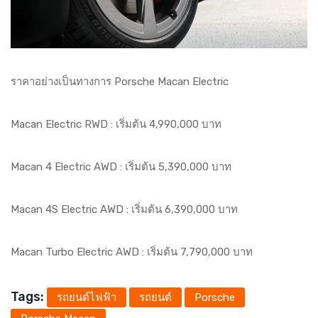
ราคาอย่างเป็นทางการ Porsche Macan Electric
Macan Electric RWD : เริ่มต้น 4,990,000 บาท
Macan 4 Electric AWD : เริ่มต้น 5,390,000 บาท
Macan 4S Electric AWD : เริ่มต้น 6,390,000 บาท
Macan Turbo Electric AWD : เริ่มต้น 7,790,000 บาท
Tags:
รถยนต์ไฟฟ้า
รถยนต์
Porsche