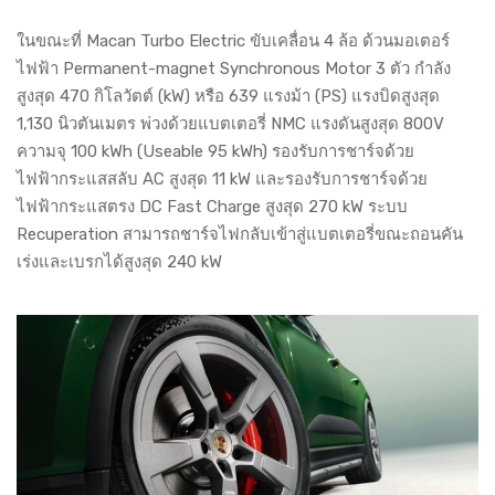
ในขณะที่ Macan Turbo Electric ขับเคลื่อน 4 ล้อ ด้วนมอเตอร์
ไฟฟ้า Permanent-magnet Synchronous Motor 3 ตัว กำลัง
สูงสุด 470 กิโลวัตต์ (kW) หรือ 639 แรงม้า (PS) แรงบิดสูงสุด
1,130 นิวตันเมตร พ่วงด้วยแบตเตอรี่ NMC แรงดันสูงสุด 800V
ความจุ 100 kWh (Useable 95 kWh) รองรับการชาร์จด้วย
ไฟฟ้ากระแสสลับ AC สูงสุด 11 kW และรองรับการชาร์จด้วย
ไฟฟ้ากระแสตรง DC Fast Charge สูงสุด 270 kW ระบบ
Recuperation สามารถชาร์จไฟกลับเข้าสู่แบตเตอรี่ขณะถอนคัน
เร่งและเบรกได้สูงสุด 240 kW