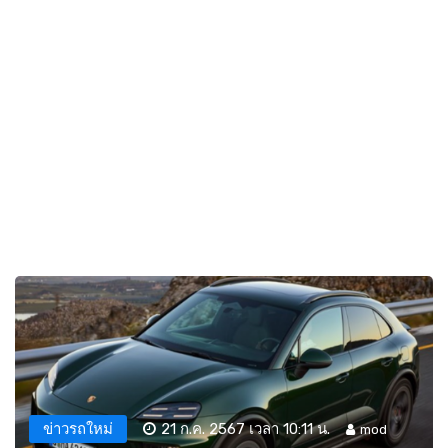
ข่าวรถใหม่
21 ก.ค. 2567 เวลา 10:11 น.
mod