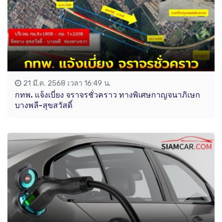
21 มี.ค. 2568 เวลา 16:49 น.
กทพ. แจ้งเบี่ยง จราจรชั่วคราว ทางพิเศษกาญจนาภิเษก
บางพลี-สุขสวัสดิ์