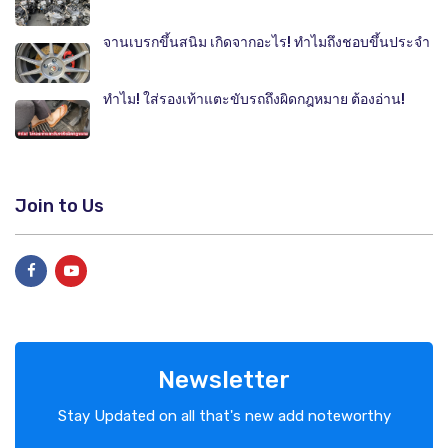
จานเบรกขึ้นสนิม เกิดจากอะไร! ทำไมถึงชอบขึ้นประจำ
ทำไม! ใส่รองเท้าแตะขับรถถึงผิดกฎหมาย ต้องอ่าน!
Join to Us
Newsletter
Stay Updated on all that's new add noteworthy