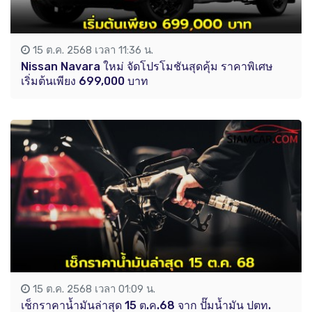
15 ต.ค. 2568 เวลา 11:36 น.
Nissan Navara ใหม่ จัดโปรโมชันสุดคุ้ม ราคาพิเศษ
เริ่มต้นเพียง 699,000 บาท
15 ต.ค. 2568 เวลา 01:09 น.
เช็กราคาน้ำมันล่าสุด 15 ต.ค.68 จาก ปั๊มน้ำมัน ปตท.