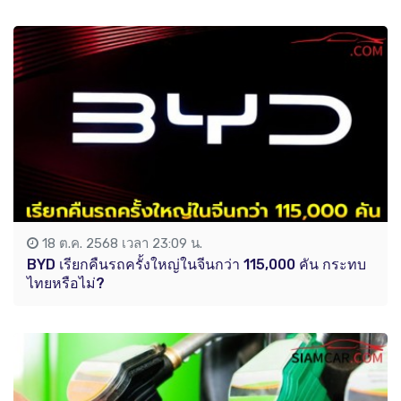
18 ต.ค. 2568 เวลา 23:09 น.
BYD เรียกคืนรถครั้งใหญ่ในจีนกว่า 115,000 คัน กระทบ
ไทยหรือไม่?