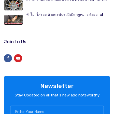
จานเบรกขึ้นสนิม เกิดจากอะไร! ทำไมถึงชอบขึ้นประจำ
ทำไม! ใส่รองเท้าแตะขับรถถึงผิดกฎหมาย ต้องอ่าน!
Join to Us
Newsletter
Stay Updated on all that's new add noteworthy