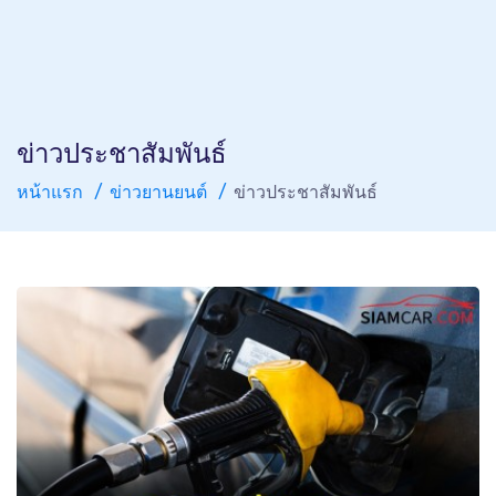
ข่าวประชาสัมพันธ์
หน้าแรก
ข่าวยานยนต์
ข่าวประชาสัมพันธ์