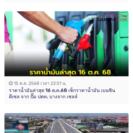
15 ต.ค. 2568 เวลา 22:51 น.
ราคาน้ำมันล่าสุด 16 ต.ค.68 เช็กราคาน้ำมัน เบนซิน
ดีเซล จาก ปั๊ม ปตท. บางจาก เชลล์