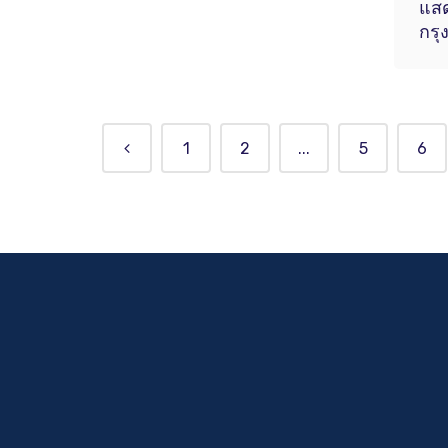
แสด
กรุ
1
2
...
5
6