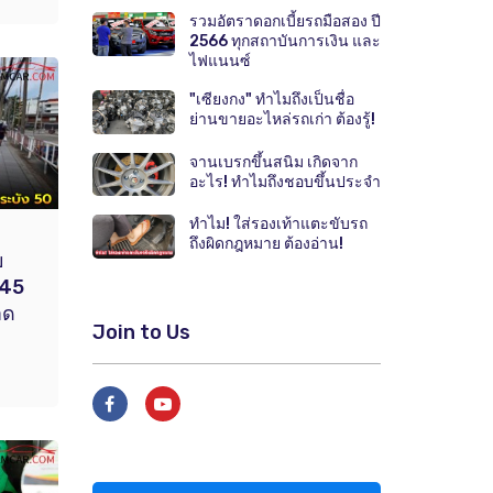
รวมอัตราดอกเบี้ยรถมือสอง ปี
2566 ทุกสถาบันการเงิน และ
ไฟแนนซ์
"เซียงกง" ทำไมถึงเป็นชื่อ
ย่านขายอะไหล่รถเก่า ต้องรู้!
จานเบรกขึ้นสนิม เกิดจาก
อะไร! ทำไมถึงชอบขึ้นประจำ
ทำไม! ใส่รองเท้าแตะขับรถ
ถึงผิดกฎหมาย ต้องอ่าน!
ย
 45
าด
Join to Us