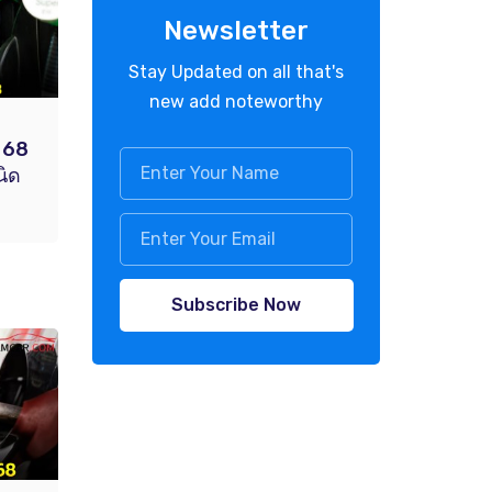
Newsletter
Stay Updated on all that's
new add noteworthy
. 68
นิด
Subscribe Now