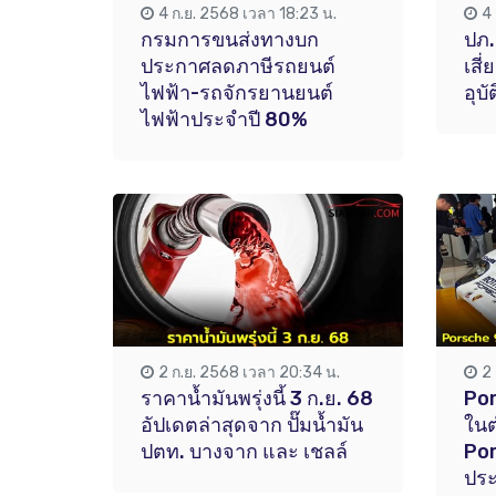
4 ก.ย. 2568 เวลา 18:23 น.
4
กรมการขนส่งทางบก
ปภ.
ประกาศลดภาษีรถยนต์
เสี
ไฟฟ้า-รถจักรยานยนต์
อุบ
ไฟฟ้าประจำปี 80%
2 ก.ย. 2568 เวลา 20:34 น.
2
ราคาน้ำมันพรุ่งนี้ 3 ก.ย. 68
Por
อัปเดตล่าสุดจาก ปั๊มน้ำมัน
ใน
ปตท. บางจาก และ เชลล์
Po
ประ