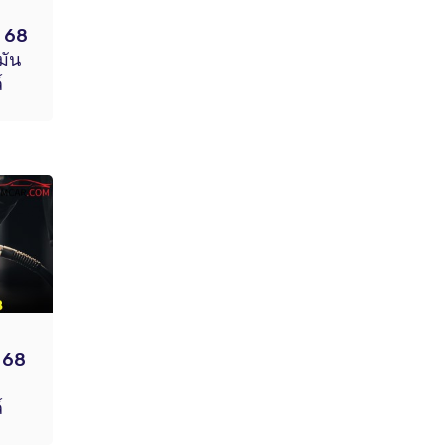
. 68
มัน
์
. 68
์