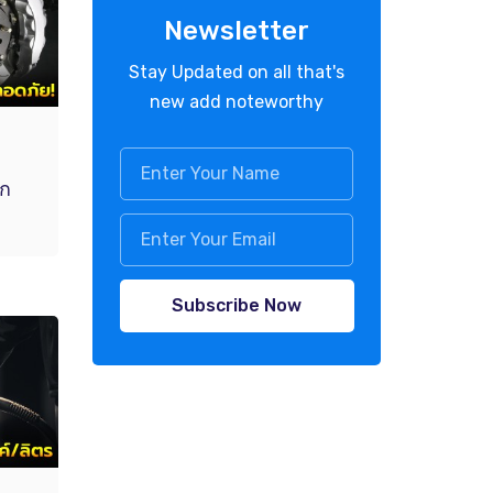
Newsletter
Stay Updated on all that's
new add noteworthy
รก
Subscribe Now