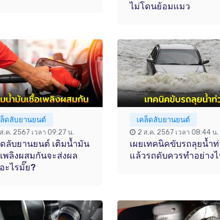
ไม่โดนย้อมแมว
คล็ดลับยานยนต์
เคล็ดลับยานยนต์
 ส.ค. 2567 เวลา 09:27 น.
2 ส.ค. 2567 เวลา 08:44 น.
็ดลับยานยนต์ เติมน้ำมัน
เผยเทคนิคขับรถลุยน้ำท
้อเพลิงผสมกันจะส่งผล
แล้วรถดับควรทำอย่างไ
ยอะไรมั๊ย?