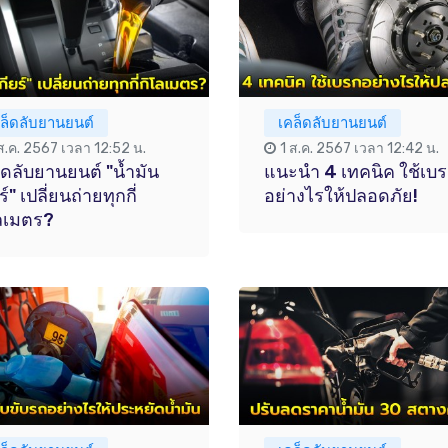
คล็ดลับยานยนต์
เคล็ดลับยานยนต์
 ส.ค. 2567 เวลา 12:52 น.
1 ส.ค. 2567 เวลา 12:42 น.
็ดลับยานยนต์ "น้ำมัน
แนะนำ 4 เทคนิค ใช้เบ
ร์" เปลี่ยนถ่ายทุกกี่
อย่างไรให้ปลอดภัย!
ลเมตร?