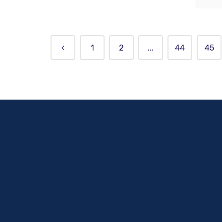
1
2
...
44
45