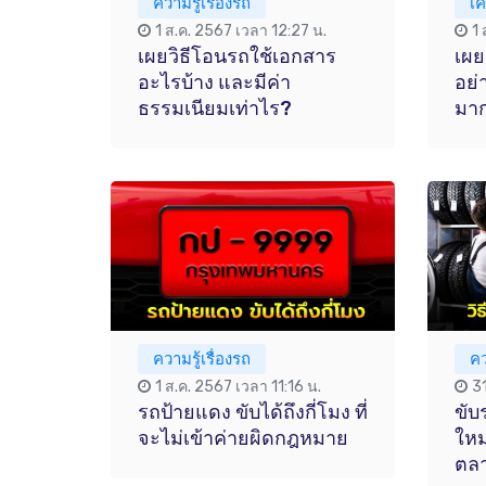
ความรู้เรื่องรถ
เ
1 ส.ค. 2567 เวลา 12:27 น.
1 
เผยวิธีโอนรถใช้เอกสาร
เผย
อะไรบ้าง และมีค่า
อย่
ธรรมเนียมเท่าไร?
มาก
ความรู้เรื่องรถ
คว
1 ส.ค. 2567 เวลา 11:16 น.
3
รถป้ายแดง ขับได้ถึงกี่โมง ที่
ขับร
จะไม่เข้าค่ายผิดกฎหมาย
ใหม
ตล