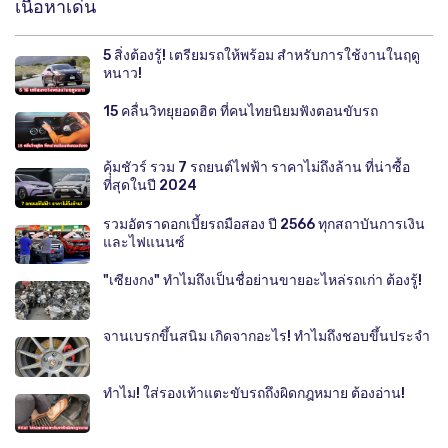
เนื้อหาเด่น
5 สิ่งต้องรู้! เตรียมรถให้พร้อม สำหรับการใช้งานในฤดู
หนาว!
15 คลื่นวิทยุยอดฮิต ที่คนไทยนิยมฟังตอนขับรถ
คุ้มชัวร์ รวม 7 รถยนต์ไฟฟ้า ราคาไม่ถึงล้าน ที่น่าซื้อ
ที่สุดในปี 2024
รวมอัตราดอกเบี้ยรถมือสอง ปี 2566 ทุกสถาบันการเงิน
และไฟแนนซ์
"เซียงกง" ทำไมถึงเป็นชื่อย่านขายอะไหล่รถเก่า ต้องรู้!
จานเบรกขึ้นสนิม เกิดจากอะไร! ทำไมถึงชอบขึ้นประจำ
ทำไม! ใส่รองเท้าแตะขับรถถึงผิดกฎหมาย ต้องอ่าน!