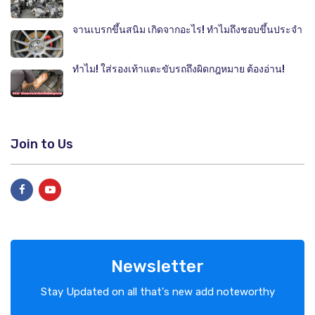
จานเบรกขึ้นสนิม เกิดจากอะไร! ทำไมถึงชอบขึ้นประจำ
ทำไม! ใส่รองเท้าแตะขับรถถึงผิดกฎหมาย ต้องอ่าน!
Join to Us
Newsletter
Stay Updated on all that's new add noteworthy