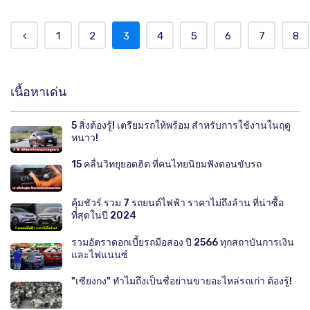
1
2
3
4
5
6
7
8
เนื้อหาเด่น
5 สิ่งต้องรู้! เตรียมรถให้พร้อม สำหรับการใช้งานในฤดู
หนาว!
15 คลื่นวิทยุยอดฮิต ที่คนไทยนิยมฟังตอนขับรถ
คุ้มชัวร์ รวม 7 รถยนต์ไฟฟ้า ราคาไม่ถึงล้าน ที่น่าซื้อ
ที่สุดในปี 2024
รวมอัตราดอกเบี้ยรถมือสอง ปี 2566 ทุกสถาบันการเงิน
และไฟแนนซ์
"เซียงกง" ทำไมถึงเป็นชื่อย่านขายอะไหล่รถเก่า ต้องรู้!