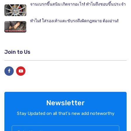
จานเบรกขึ้นสนิม เกิดจากอะไร! ทำไมถึงชอบขึ้นประจำ
ทำไม! ใส่รองเท้าแตะขับรถถึงผิดกฎหมาย ต้องอ่าน!
Join to Us
Newsletter
Stay Updated on all that's new add noteworthy