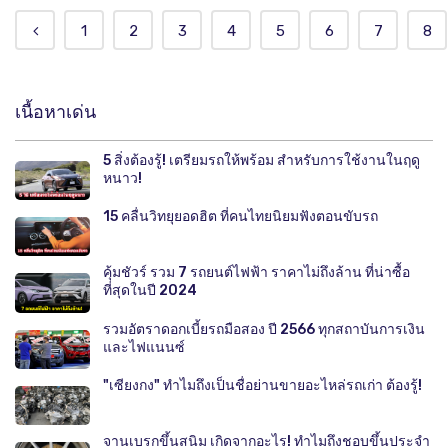
1
2
3
4
5
6
7
8
เนื้อหาเด่น
5 สิ่งต้องรู้! เตรียมรถให้พร้อม สำหรับการใช้งานในฤดู
หนาว!
15 คลื่นวิทยุยอดฮิต ที่คนไทยนิยมฟังตอนขับรถ
คุ้มชัวร์ รวม 7 รถยนต์ไฟฟ้า ราคาไม่ถึงล้าน ที่น่าซื้อ
ที่สุดในปี 2024
รวมอัตราดอกเบี้ยรถมือสอง ปี 2566 ทุกสถาบันการเงิน
และไฟแนนซ์
"เซียงกง" ทำไมถึงเป็นชื่อย่านขายอะไหล่รถเก่า ต้องรู้!
จานเบรกขึ้นสนิม เกิดจากอะไร! ทำไมถึงชอบขึ้นประจำ