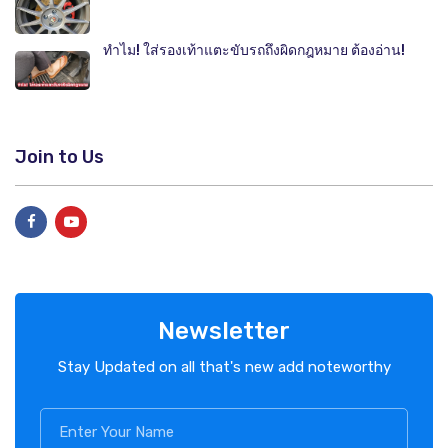
ทำไม! ใส่รองเท้าแตะขับรถถึงผิดกฎหมาย ต้องอ่าน!
Join to Us
Newsletter
Stay Updated on all that's new add noteworthy