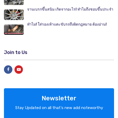
จานเบรกขึ้นสนิม เกิดจากอะไร! ทำไมถึงชอบขึ้นประจำ
ทำไม! ใส่รองเท้าแตะขับรถถึงผิดกฎหมาย ต้องอ่าน!
Join to Us
Newsletter
Stay Updated on all that's new add noteworthy