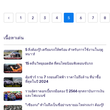
1
2
3
4
5
6
7
8
เนื้อหาเด่น
5 สิ่งต้องรู้! เตรียมรถให้พร้อม สำหรับการใช้งานในฤดู
หนาว!
15 คลื่นวิทยุยอดฮิต ที่คนไทยนิยมฟังตอนขับรถ
คุ้มชัวร์ รวม 7 รถยนต์ไฟฟ้า ราคาไม่ถึงล้าน ที่น่าซื้อ
ที่สุดในปี 2024
รวมอัตราดอกเบี้ยรถมือสอง ปี 2566 ทุกสถาบันการเงิน
และไฟแนนซ์
"เซียงกง" ทำไมถึงเป็นชื่อย่านขายอะไหล่รถเก่า ต้องรู้!