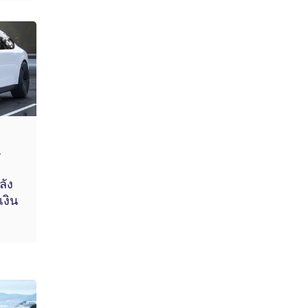
.
ลัง
เงิน