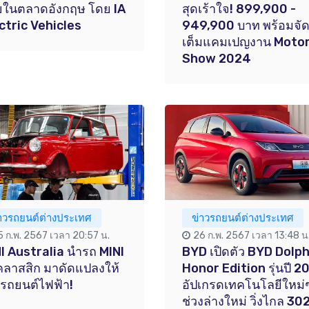
ยในตลาดอังกฤษ โดย IA
สุดเร้าใจ! 899,900 -
ctric Vehicles
949,900 บาท พร้อมจั
เต็มแคมเปญงาน Moto
Show 2024
่าวรถยนต์ต่างประเทศ
ข่าวรถยนต์ต่างประเทศ
5 ก.พ. 2567 เวลา 20:57 น.
26 ก.พ. 2567 เวลา 13:48 น
I Australia นำรถ MINI
BYD เปิดตัว BYD Dolph
นคลาสสิก มาดัดแปลงให้
Honor Edition รุ่นปี 2
นรถยนต์ไฟฟ้า!
อัปเกรดเทคโนโลยีใหม่
ช่วงล่างใหม่ วิ่งไกล 30