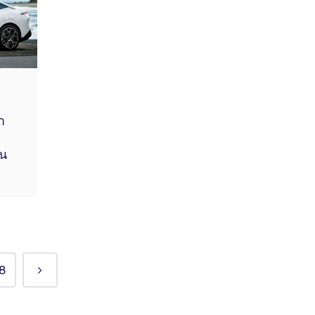
า
ใน
8