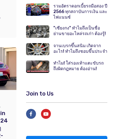
รวมอัตราดอกเบี้ยรถมือสอง ปี
ด
2566 ทุกสถาบันการเงิน และ
ไฟแนนซ์
r
"เซียงกง" ทำไมถึงเป็นชื่อ
ย่านขายอะไหล่รถเก่า ต้องรู้!
จานเบรกขึ้นสนิม เกิดจาก
อะไร! ทำไมถึงชอบขึ้นประจำ
ทำไม! ใส่รองเท้าแตะขับรถ
ถึงผิดกฎหมาย ต้องอ่าน!
Join to Us
.
in
024
ๆ
2-