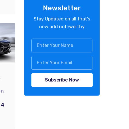
!
Newsletter
Stay Updated on all that's
new add noteworthy
.
Subscribe Now
อก
 4