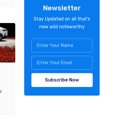
Newsletter
Stay Updated on all that's
new add noteworthy
Subscribe Now
ม