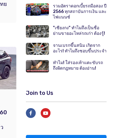
ไทย
รวมอัตราดอกเบี้ยรถมือสอง ปี
2566 ทุกสถาบันการเงิน และ
ไฟแนนซ์
"เซียงกง" ทำไมถึงเป็นชื่อ
ย่านขายอะไหล่รถเก่า ต้องรู้!
จานเบรกขึ้นสนิม เกิดจาก
อะไร! ทำไมถึงชอบขึ้นประจำ
ทำไม! ใส่รองเท้าแตะขับรถ
ถึงผิดกฎหมาย ต้องอ่าน!
Join to Us
.
C60
ย
้ว