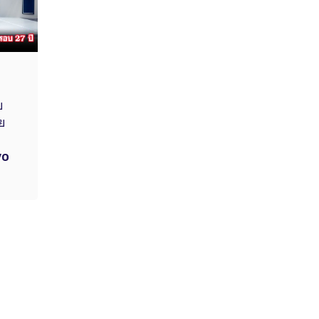
ย
ย
vo