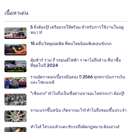
เนื้อหาเด่น
5 สิ่งต้องรู้! เตรียมรถให้พร้อม สำหรับการใช้งานในฤดู
หนาว!
15 คลื่นวิทยุยอดฮิต ที่คนไทยนิยมฟังตอนขับรถ
คุ้มชัวร์ รวม 7 รถยนต์ไฟฟ้า ราคาไม่ถึงล้าน ที่น่าซื้อ
ที่สุดในปี 2024
รวมอัตราดอกเบี้ยรถมือสอง ปี 2566 ทุกสถาบันการเงิน
และไฟแนนซ์
"เซียงกง" ทำไมถึงเป็นชื่อย่านขายอะไหล่รถเก่า ต้องรู้!
จานเบรกขึ้นสนิม เกิดจากอะไร! ทำไมถึงชอบขึ้นประจำ
ทำไม! ใส่รองเท้าแตะขับรถถึงผิดกฎหมาย ต้องอ่าน!