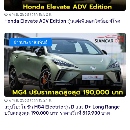
6 พ.ย. 2568 เวลา 15:52 น.
Honda Elevate ADV Edition รุ่นแต่งพิเศษสไตล์ออฟโรด
ข่าวประชาสัมพันธ์
6 พ.ย. 2568 เวลา 15:24 น.
สรุปโปรโมชัน MG4 Electric รุ่น D และ D+ Long Range
ปรับลดสูงสุด 190,000 บาท ราคาเริ่มที่ 519,900 บาท