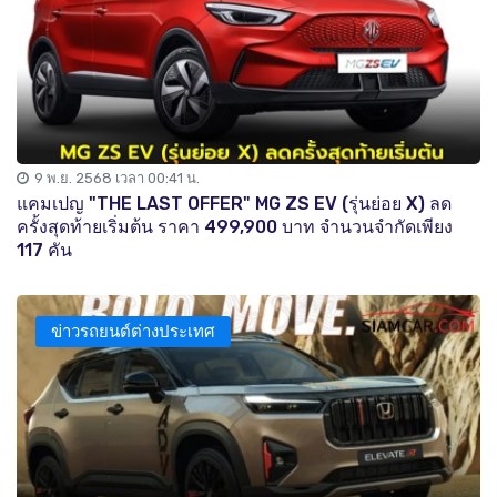
9 พ.ย. 2568 เวลา 00:41 น.
แคมเปญ "THE LAST OFFER" MG ZS EV (รุ่นย่อย X) ลด
ครั้งสุดท้ายเริ่มต้น ราคา 499,900 บาท จำนวนจำกัดเพียง
117 คัน
ข่าวรถยนต์ต่างประเทศ