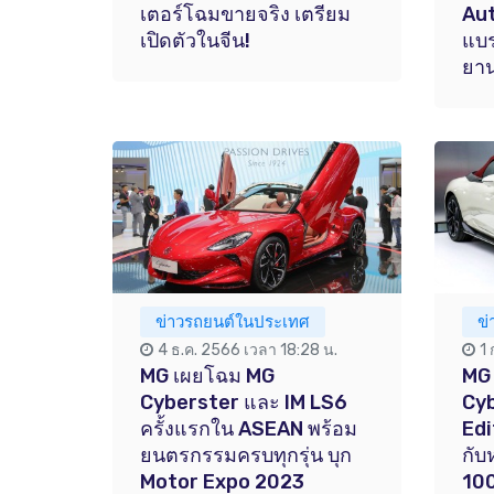
เตอร์โฉมขายจริง เตรียม
Au
เปิดตัวในจีน!
แบร
ยา
ข่าวรถยนต์ในประเทศ
ข
4 ธ.ค. 2566 เวลา 18:28 น.
1
MG เผยโฉม MG
MG 
Cyberster และ IM LS6
Cy
ครั้งแรกใน ASEAN พร้อม
Edi
ยนตรกรรมครบทุกรุ่น บุก
กับ
Motor Expo 2023
100