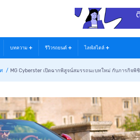
บทความ
รีวิวรถยนต์
ไลฟ์สไตล์
ทศ
MG Cyberster เปิดฉากพิสูจน์สมรรถนะบทใหม่ กับภารกิจพิชิ