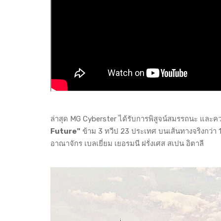
ล่าสุด MG Cyberster ได้รับการพิสูจน์สมรรถนะ และคว
Future"
ข้าม 3 ทวีป 23 ประเทศ บนเส้นทางจริงกว่า 
อาณาจักร เบลเยี่ยม เยอรมนี ฝรั่งเศส สเปน อิตาลี