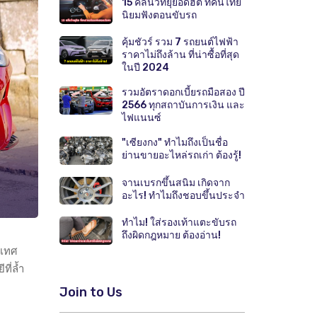
15 คลื่นวิทยุยอดฮิต ที่คนไทย
นิยมฟังตอนขับรถ
คุ้มชัวร์ รวม 7 รถยนต์ไฟฟ้า
ราคาไม่ถึงล้าน ที่น่าซื้อที่สุด
ในปี 2024
รวมอัตราดอกเบี้ยรถมือสอง ปี
2566 ทุกสถาบันการเงิน และ
ไฟแนนซ์
"เซียงกง" ทำไมถึงเป็นชื่อ
ย่านขายอะไหล่รถเก่า ต้องรู้!
จานเบรกขึ้นสนิม เกิดจาก
อะไร! ทำไมถึงชอบขึ้นประจำ
ทำไม! ใส่รองเท้าแตะขับรถ
ถึงผิดกฎหมาย ต้องอ่าน!
ะเทศ
ี่ล้ำ
Join to Us