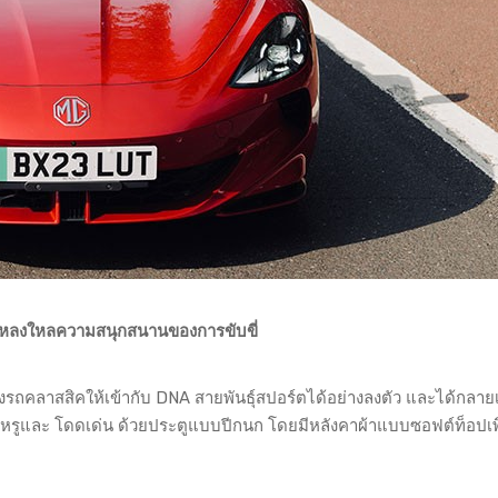
้หลงใหลความสนุกสนานของการขับขี่
ถคลาสสิคให้เข้ากับ DNA สายพันธุ์สปอร์ตได้อย่างลงตัว และได้กลาย
ียบหรูและ โดดเด่น ด้วยประตูแบบปีกนก โดยมีหลังคาผ้าแบบซอฟต์ท็อปเพิ