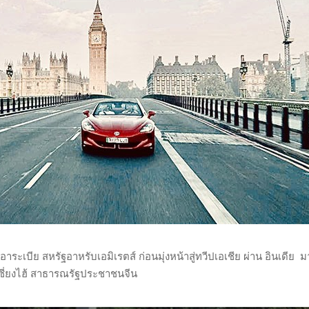
ระเบีย สหรัฐอาหรับเอมิเรตส์ ก่อนมุ่งหน้าสู่ทวีปเอเชีย ผ่าน อินเดีย ม
รเซี่ยงไฮ้ สาธารณรัฐประชาชนจีน