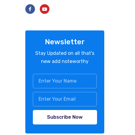
Newsletter
Stay Updated on all that's
new add noteworthy
Subscribe Now