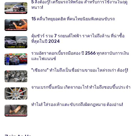
5 สิ่งต้องรู้! เตรียมรถให้พร้อม สำหรับการใช้งานในฤดู
หนาว!
15 คลื่นวิทยุยอดฮิต ที่คนไทยนิยมฟังตอนขับรถ
คุ้มชัวร์ รวม 7 รถยนต์ไฟฟ้า ราคาไม่ถึงล้าน ที่น่าซื้อ
ที่สุดในปี 2024
รวมอัตราดอกเบี้ยรถมือสอง ปี 2566 ทุกสถาบันการเงิน
และไฟแนนซ์
"เซียงกง" ทำไมถึงเป็นชื่อย่านขายอะไหล่รถเก่า ต้องรู้!
จานเบรกขึ้นสนิม เกิดจากอะไร! ทำไมถึงชอบขึ้นประจำ
ทำไม! ใส่รองเท้าแตะขับรถถึงผิดกฎหมาย ต้องอ่าน!