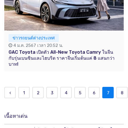
ข่าวรถยนต์ต่างประเทศ
4 ม.ค. 2567 เวลา 20:52 น.
GAC Toyota เปิดตัว All-New Toyota Camry ในจีน
กับรุ่นเบนซินและไฮบริด ราคาจีนเริ่มต้นแค่ 8 แสนกว่า
บาท!
1
2
3
4
5
6
7
8
เนื้อหาเด่น