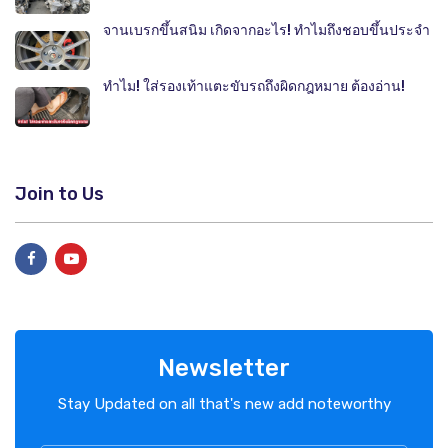
จานเบรกขึ้นสนิม เกิดจากอะไร! ทำไมถึงชอบขึ้นประจำ
ทำไม! ใส่รองเท้าแตะขับรถถึงผิดกฎหมาย ต้องอ่าน!
Join to Us
Newsletter
Stay Updated on all that's new add noteworthy