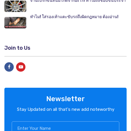
จานเบรกขึ้นสนิม เกิดจากอะไร! ทำไมถึงชอบขึ้นประจำ
ทำไม! ใส่รองเท้าแตะขับรถถึงผิดกฎหมาย ต้องอ่าน!
Join to Us
Newsletter
Stay Updated on all that's new add noteworthy