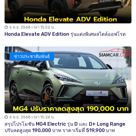
6 พ.ย. 2568 เวลา 15:52 น.
Honda Elevate ADV Edition รุ่นแต่งพิเศษสไตล์ออฟโรด
ข่าวประชาสัมพันธ์
6 พ.ย. 2568 เวลา 15:24 น.
สรุปโปรโมชัน MG4 Electric รุ่น D และ D+ Long Range
ปรับลดสูงสุด 190,000 บาท ราคาเริ่มที่ 519,900 บาท