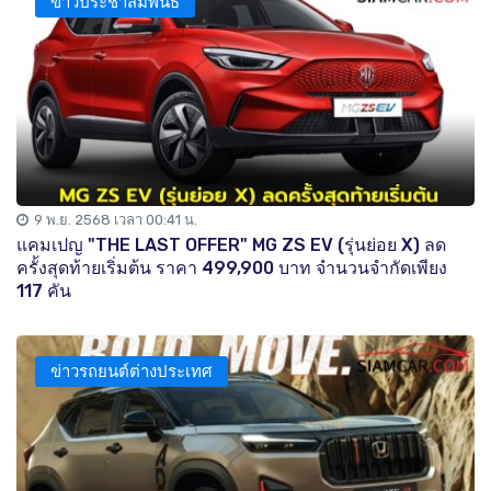
ข่าวประชาสัมพันธ์
9 พ.ย. 2568 เวลา 00:41 น.
แคมเปญ "THE LAST OFFER" MG ZS EV (รุ่นย่อย X) ลด
ครั้งสุดท้ายเริ่มต้น ราคา 499,900 บาท จำนวนจำกัดเพียง
117 คัน
ข่าวรถยนต์ต่างประเทศ