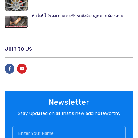
ทำไม! ใส่รองเท้าแตะขับรถถึงผิดกฎหมาย ต้องอ่าน!
Join to Us
Newsletter
Stay Updated on all that's new add noteworthy