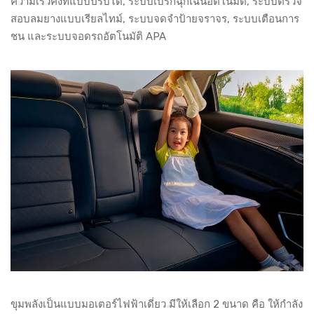
ความเร็วคงที่แบบปรับได้, ระบบเบรกฉุกเฉินอัตโนมัติ, ระบบตรวจ
สอบลมยางแบบเรียลไทม์, ระบบจดจำป้ายจราจร, ระบบเตือนการ
ชน และระบบจอดรถอัตโนมัติ APA
ขุมพลังเป็นแบบมอเตอร์ไฟฟ้าเดี่ยว มีให้เลือก 2 ขนาด คือ ให้กำลัง