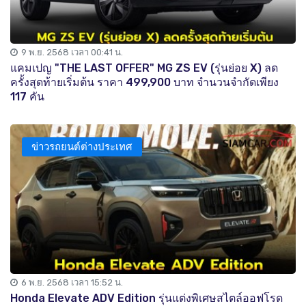
9 พ.ย. 2568 เวลา 00:41 น.
แคมเปญ "THE LAST OFFER" MG ZS EV (รุ่นย่อย X) ลด
ครั้งสุดท้ายเริ่มต้น ราคา 499,900 บาท จำนวนจำกัดเพียง
117 คัน
ข่าวรถยนต์ต่างประเทศ
6 พ.ย. 2568 เวลา 15:52 น.
Honda Elevate ADV Edition รุ่นแต่งพิเศษสไตล์ออฟโรด