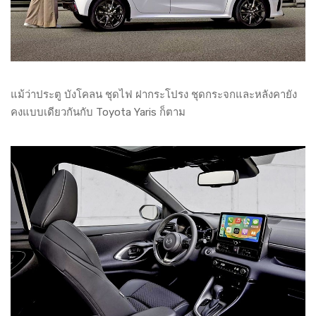
แม้ว่าประตู บังโคลน ชุดไฟ ฝากระโปรง ชุดกระจกและหลังคายัง
คงแบบเดียวกันกับ Toyota Yaris ก็ตาม